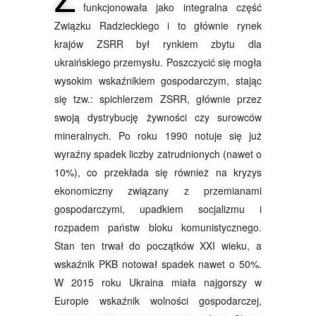
funkcjonowała jako integralna część
Związku Radzieckiego i to głównie rynek
krajów ZSRR był rynkiem zbytu dla
ukraińskiego przemysłu. Poszczycić się mogła
wysokim wskaźnikiem gospodarczym, stając
się tzw.: spichlerzem ZSRR, głównie przez
swoją dystrybucję żywności czy surowców
mineralnych. Po roku 1990 notuje się już
wyraźny spadek liczby zatrudnionych (nawet o
10%), co przekłada się również na kryzys
ekonomiczny związany z przemianami
gospodarczymi, upadkiem socjalizmu i
rozpadem państw bloku komunistycznego.
Stan ten trwał do początków XXI wieku, a
wskaźnik PKB notował spadek nawet o 50%.
W 2015 roku Ukraina miała najgorszy w
Europie wskaźnik wolności gospodarczej,