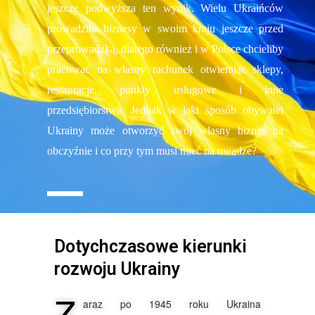
jeszcze podwyższa ten wynik. Wielu Ukraińców
prowadziło biznesy w swoim kraju jeszcze przed
przeprowadzką, dlatego również i w Polsce chcieliby
pracować na własny rachunek otwierając sklepy,
restauracje, punkty usługowe i inne
przedsiębiorstwa. Jednak w jaki sposób obywatel
Ukrainy może otworzyć swój własny biznes na
obczyźnie i co przy tym musi mieć na uwadze?
Dotychczasowe kierunki
rozwoju Ukrainy​
Z
araz po 1945 roku Ukraina