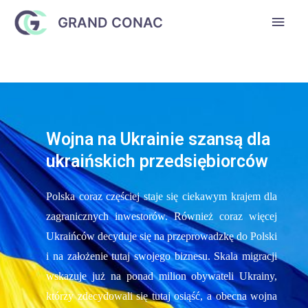
GRAND CONAC
Wojna na Ukrainie szansą dla
ukraińskich przedsiębiorców
Polska coraz częściej staje się ciekawym krajem dla
zagranicznych inwestorów. Również coraz więcej
Ukraińców decyduje się na przeprowadzkę do Polski
i na założenie tutaj swojego biznesu. Skala migracji
wskazuje już na ponad milion obywateli Ukrainy,
którzy zdecydowali się tutaj osiąść, a obecna wojna