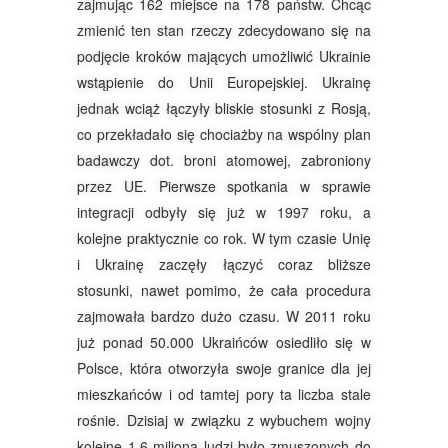
zajmując 162 miejsce na 178 państw. Chcąc
zmienić ten stan rzeczy zdecydowano się na
podjęcie kroków mających umożliwić Ukrainie
wstąpienie do Unii Europejskiej. Ukrainę
jednak wciąż łączyły bliskie stosunki z Rosją,
co przekładało się chociażby na wspólny plan
badawczy dot. broni atomowej, zabroniony
przez UE. Pierwsze spotkania w sprawie
integracji odbyły się już w 1997 roku, a
kolejne praktycznie co rok. W tym czasie Unię
i Ukrainę zaczęły łączyć coraz bliższe
stosunki, nawet pomimo, że cała procedura
zajmowała bardzo dużo czasu. W 2011 roku
już ponad 50.000 Ukraińców osiedliło się w
Polsce, która otworzyła swoje granice dla jej
mieszkańców i od tamtej pory ta liczba stale
rośnie. Dzisiaj w związku z wybuchem wojny
kolejne 1.6 miliona ludzi było zmuszonych do