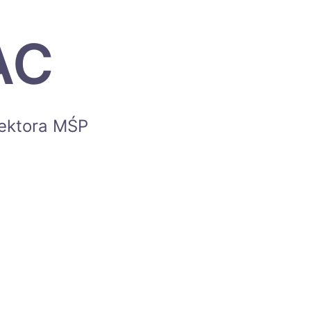
AC
sektora MŚP